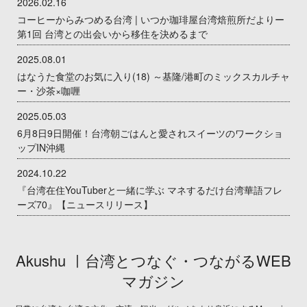
2026.02.16
コーヒーからみつめる台湾 | いつか珈琲屋台湾焙煎所だよりー
第1回 台湾との出会いから移住を決めるまで
2025.08.01
はなうた食堂のお気に入り(18) ～基隆/港町のミックスカルチャ
ー・沙茶×咖喱
2025.05.03
6月8日9日開催！台湾朝ごはんと愛されスイーツのワークショ
ップIN沖縄
2024.10.22
『台湾在住YouTuberと一緒に学ぶ マネするだけ台湾華語フレ
ーズ70』【ニュースリリース】
Akushu ㅣ台湾とつなぐ・つながるWEB
マガジン