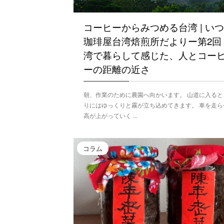
コーヒーからみつめる台湾 | い
珈琲屋台湾焙煎所だよりー第2回
湾で暮らして感じた、人とコー
ーの距離の近さ
朝、作業のために農園へ向かいます。 山道に入ると
りにはゆっくりと霧が立ち込めてきます。 車を走ら
高が上がっていく ...
コラム