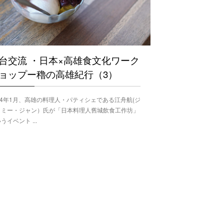
台交流 ・日本×高雄食文化ワーク
ョップー穭の高雄紀行（3）
24年1月、高雄の料理人・パティシェである江舟航(ジ
イミー・ジャン）氏が「日本料理人舊城飲食工作坊」
うイベント ...