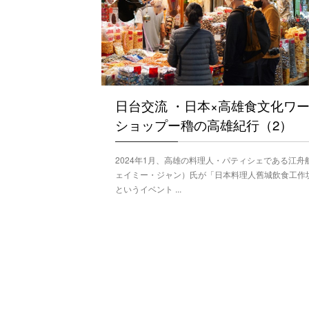
日台交流 ・日本×高雄食文化ワ
ショップー穭の高雄紀行（2）
2024年1月、高雄の料理人・パティシェである江舟
ェイミー・ジャン）氏が「日本料理人舊城飲食工作
というイベント ...