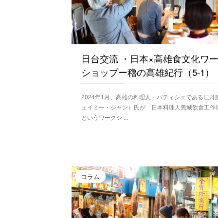
日台交流 ・日本×高雄食文化ワ
ショップー穭の高雄紀行（5-1）
2024年1月、高雄の料理人・パティシェである江舟
ェイミー・ジャン）氏が「日本料理人舊城飲食工作
というワークシ ...
コラム