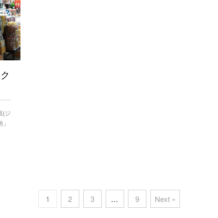
ーク
航(ジ
坊」
1
2
3
…
9
Next »