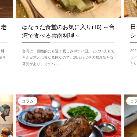
日
～老
はなうた食堂のお気に入り(16) ～台
シ
湾で食べる雲南料理～
20
う料
台湾は、距離的にも近く親しみやすい国。 とはいえもち
ェ
焼き
ろん日本とは異なる国なので、訪れればその都度新たな
とい
発見があり、そのバ ...
コラム
コ