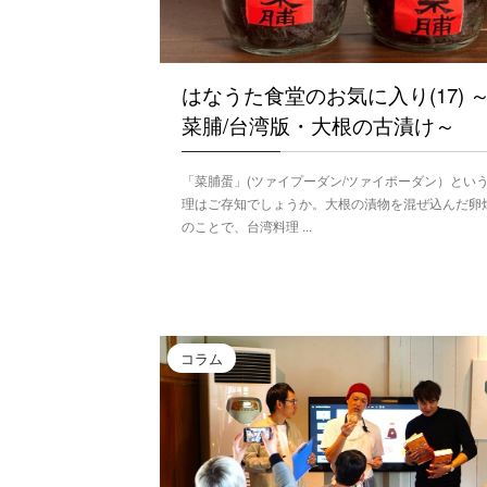
はなうた食堂のお気に入り(17) 
菜脯/台湾版・大根の古漬け～
「菜脯蛋」(ツァイプーダン/ツァイポーダン）とい
理はご存知でしょうか。大根の漬物を混ぜ込んだ卵
のことで、台湾料理 ...
コラム