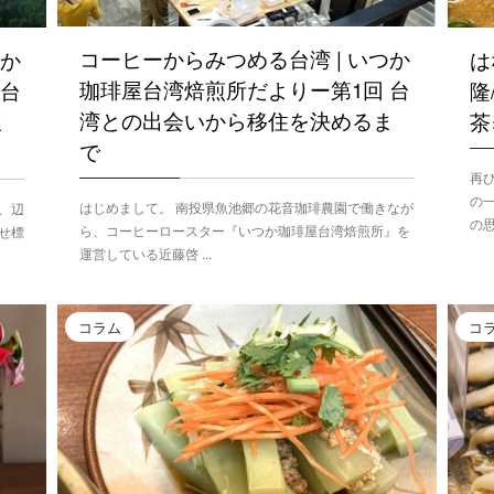
コーヒーからみつめる台湾 | いつか
つか
は
珈琲屋台湾焙煎所だよりー第1回 台
 台
隆
湾との出会いから移住を決めるま
ヒ
茶
で
再
の
はじめまして。 南投県魚池郷の花音珈琲農園で働きなが
、辺
の思
ら、コーヒーロースター『いつか珈琲屋台湾焙煎所』を
せ標
運営している近藤啓 ...
コラム
コ