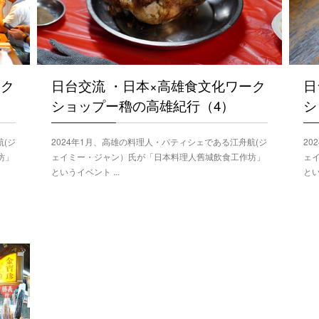
日台交流 ・日本×高雄食文化ワーク
日
ーク
ショップー穭の高雄紀行（4）
シ
2024年1月、高雄の料理人・パティシェである江舟航(ジ
20
航(ジ
ェイミー・ジャン）氏が「日本料理人舊城飲食工作坊」
ェ
坊」
というイベント ...
とい