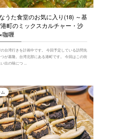
なうた食堂のお気に入り(18) ～基
/港町のミックスカルチャー・沙
×咖喱
びの台湾行きを計画中です。 今回予定している訪問先
一つが基隆。台湾北部にある港町です。 今回はこの街
い出の味につ ...
ラム