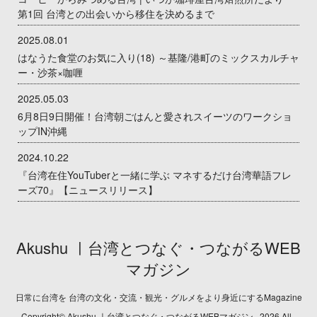
第1回 台湾との出会いから移住を決めるまで
2025.08.01
はなうた食堂のお気に入り(18) ～基隆/港町のミックスカルチャ
ー・沙茶×咖喱
2025.05.03
6月8日9日開催！台湾朝ごはんと愛されスイーツのワークショ
ップIN沖縄
2024.10.22
『台湾在住YouTuberと一緒に学ぶ マネするだけ台湾華語フレ
ーズ70』【ニュースリリース】
Akushu ㅣ台湾とつなぐ・つながるWEB
マガジン
日常に台湾を 台湾の文化・交流・観光・グルメをより身近にするMagazine
Copyright© Akushu ㅣ台湾とつなぐ・つながるWEBマガジン , 2026 All